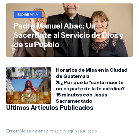
BIOGRAFIA
Padre Manuel Abac: Un
Sacerdote al Servicio de Dios y
de su Pueblo
Horarios de Misa en la Ciudad
de Guatemala
❌ ¿Por qué la “santa muerte”
no es parte de la fe católica?
15 minutos con Jesús
Sacramentado
Ultimos Artículos Publicados
Error:
No se ha encontrado ningún resultado