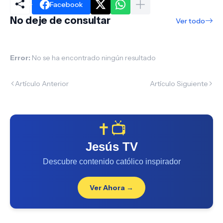
Facebook
No deje de consultar
Ver todo
Error:
No se ha encontrado ningún resultado
Artículo Anterior
Artículo Siguiente
✝️📺
Jesús TV
Descubre contenido católico inspirador
Ver Ahora →