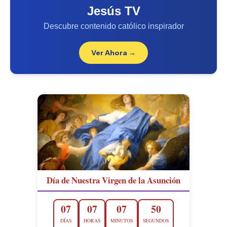
Jesús TV
Descubre contenido católico inspirador
Ver Ahora →
Día de Nuestra Virgen de la Asunción
07
07
07
48
DÍAS
HORAS
MINUTOS
SEGUNDOS