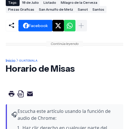
Tags:
18 de Julio
Listado
Milagro de la Cerveza
Piezas Graficas
San Arnulfo de Metz
Sanot
Santos
Facebook
Continúa leyendo
Inicio
GUATEMALA
Horario de Misas
Escucha este artículo usando la función de
🎧
audio de Chrome:
Haz clic derecho en cualquier parte del