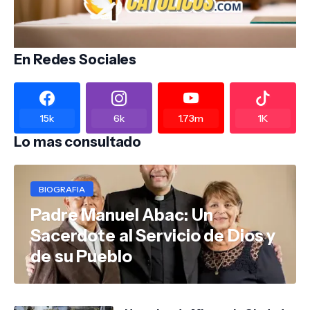
En Redes Sociales
15k
6k
1.73m
1K
Lo mas consultado
BIOGRAFIA
Padre Manuel Abac: Un
Sacerdote al Servicio de Dios y
de su Pueblo