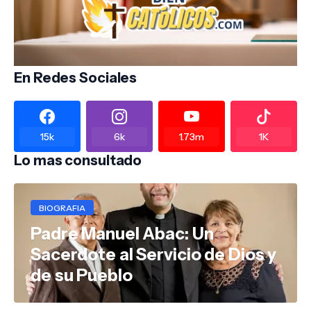
En Redes Sociales
15k
6k
1.73m
1K
Lo mas consultado
BIOGRAFIA
Padre Manuel Abac: Un
Sacerdote al Servicio de Dios y
de su Pueblo