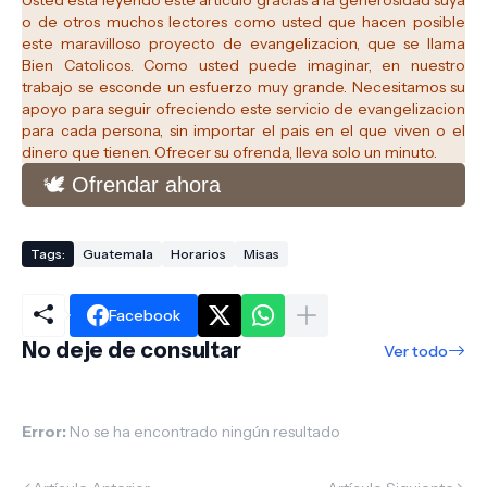
Usted esta leyendo este articulo gracias a la generosidad suya
o de otros muchos lectores como usted que hacen posible
este maravilloso proyecto de evangelizacion, que se llama
Bien Catolicos.
Como usted puede imaginar, en nuestro
trabajo se esconde un esfuerzo muy grande. Necesitamos su
apoyo para seguir ofreciendo este servicio de evangelizacion
para cada persona, sin importar el pais en el que viven o el
dinero que tienen. Ofrecer su ofrenda, lleva solo un minuto.
🕊️ Ofrendar ahora
Tags:
Guatemala
Horarios
Misas
Facebook
No deje de consultar
Ver todo
Error:
No se ha encontrado ningún resultado