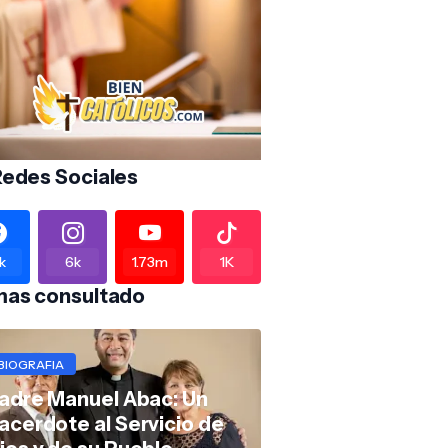
Redes Sociales
k
6k
1.73m
1K
mas consultado
BIOGRAFIA
adre Manuel Abac: Un
acerdote al Servicio de