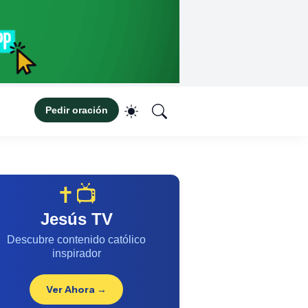
Pedir oración
✝️📺
Jesús TV
Descubre contenido católico
inspirador
Ver Ahora →