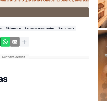
iven o el dinero que tienen. Ofrecer su ofrenda, lleva solo
go
Diciembre
Personas no videntes
Santa Lucía
Continúa leyendo
as