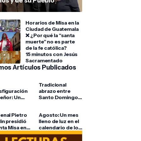
ios y de su Pueblo
Horarios de Misa en la
Ciudad de Guatemala
❌ ¿Por qué la “santa
muerte” no es parte
de la fe católica?
15 minutos con Jesús
Sacramentado
imos Artículos Publicados
Tradicional
sfiguración
abrazo entre
Señor: Un
Santo Domingo y
llo de gloria
San Francisco
l monte
reúne a cientos
enal Pietro
Agosto: Un mes
r
de fieles en La
in presidió
lleno de luz en el
Antigua
nta Misa en
calendario de los
Guatemala
tedral
santos
opolitana de