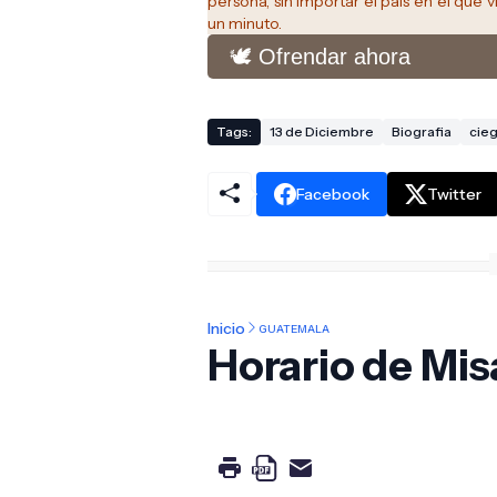
persona, sin importar el pais en el que v
un minuto.
🕊️ Ofrendar ahora
Tags:
13 de Diciembre
Biografia
cie
Facebook
Twitter
Inicio
GUATEMALA
Horario de Mis