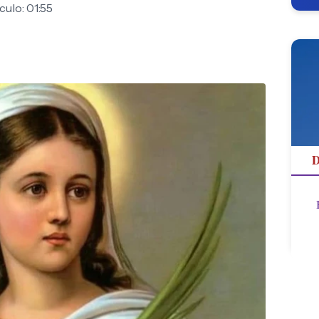
culo: 01:55
D