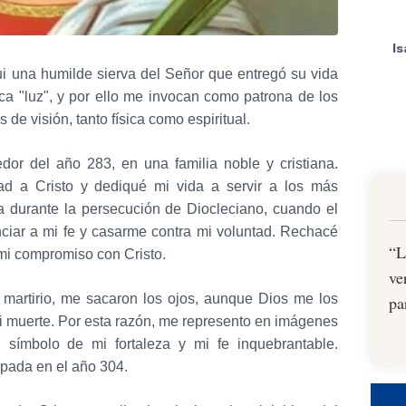
I
fui una humilde sierva del Señor que entregó su vida
ica "luz", y por ello me invocan como patrona de los
de visión, tanto física como espiritual.
edor del año 283, en una familia noble y cristiana.
ad a Cristo y dediqué mi vida a servir a los más
a durante la persecución de Diocleciano, cuando el
nciar a mi fe y casarme contra mi voluntad. Rechacé
“L
mi compromiso con Cristo.
ve
i martirio, me sacaron los ojos, aunque Dios me los
pa
i muerte. Por esta razón, me represento en imágenes
 símbolo de mi fortaleza y mi fe inquebrantable.
spada en el año 304.