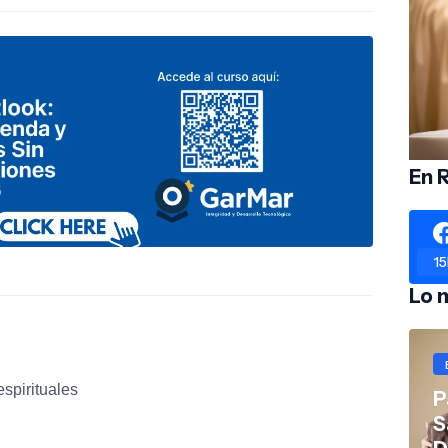
En 
15
Lo 
espirituales
P
S