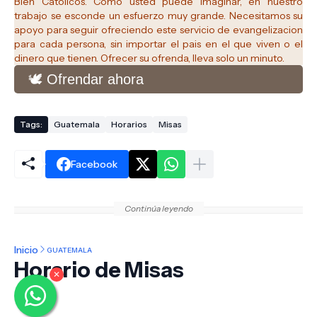
Bien Catolicos.
Como usted puede imaginar, en nuestro
trabajo se esconde un esfuerzo muy grande. Necesitamos su
apoyo para seguir ofreciendo este servicio de evangelizacion
para cada persona, sin importar el pais en el que viven o el
dinero que tienen. Ofrecer su ofrenda, lleva solo un minuto.
🕊️ Ofrendar ahora
Tags:
Guatemala
Horarios
Misas
Facebook
Continúa leyendo
Inicio
GUATEMALA
Horario de Misas
✕