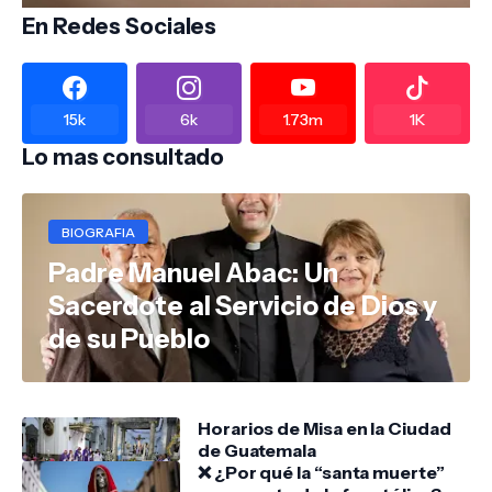
En Redes Sociales
15k
6k
1.73m
1K
Lo mas consultado
BIOGRAFIA
Padre Manuel Abac: Un
Sacerdote al Servicio de Dios y
de su Pueblo
Horarios de Misa en la Ciudad
de Guatemala
❌ ¿Por qué la “santa muerte”