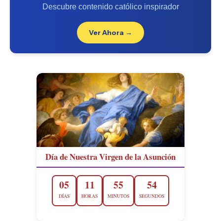
Descubre contenido católico inspirador
Ver Ahora →
Día de Nuestra Virgen de la Asunción
05
11
55
53
DÍAS
HORAS
MINUTOS
SEGUNDOS