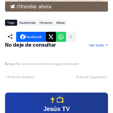
🕊️ Ofrendar ahora
Tags:
Guatemala
Horarios
Misas
Facebook
No deje de consultar
Ver todo
Error:
No se ha encontrado ningún resultado
Artículo Anterior
Artículo Siguiente
✝️📺
Jesús TV