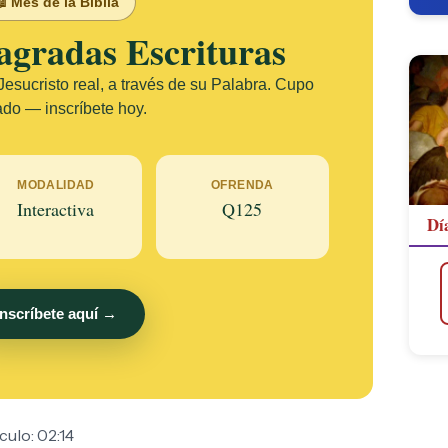
 Mes de la Biblia
agradas Escrituras
esucristo real, a través de su Palabra. Cupo
ado — inscríbete hoy.
MODALIDAD
OFRENDA
Interactiva
Q125
Dí
Inscríbete aquí →
culo: 02:14