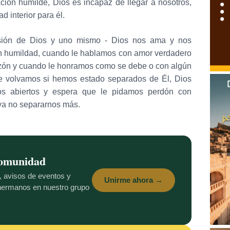
ción humilde, Dios es incapaz de llegar a nosotros,
 interior para él.
nsión de Dios y uno mismo - Dios nos ama y nos
n humildad, cuando le hablamos con amor verdadero
azón y cuando le honramos como se debe o con algún
ue volvamos si hemos estado separados de Él, Dios
os abiertos y espera que le pidamos perdón con
 ya no separarnos más.
comunidad
s, avisos de eventos y
Unirme ahora →
 hermanos en nuestro grupo