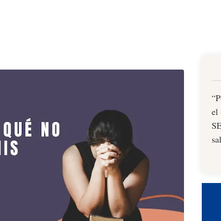
“P
el
SE
sa