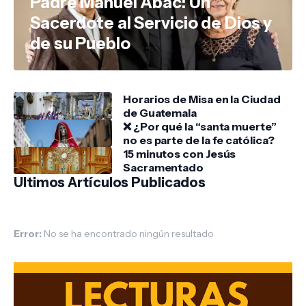
Padre Manuel Abac: Un
Sacerdote al Servicio de Dios y
de su Pueblo
Horarios de Misa en la Ciudad
de Guatemala
❌ ¿Por qué la “santa muerte”
no es parte de la fe católica?
15 minutos con Jesús
Sacramentado
Ultimos Artículos Publicados
Error:
No se ha encontrado ningún resultado