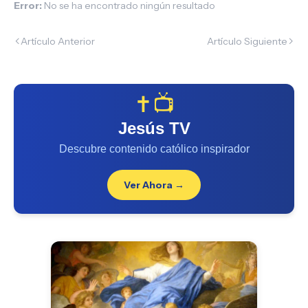
Error:
No se ha encontrado ningún resultado
Artículo Anterior
Artículo Siguiente
✝️📺
Jesús TV
Descubre contenido católico inspirador
Ver Ahora →