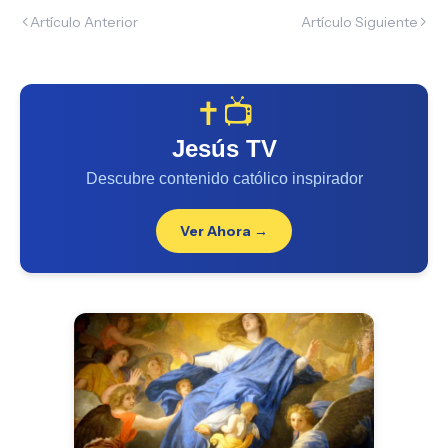
Artículo Anterior
Artículo Siguiente
✝️📺
Jesús TV
Descubre contenido católico inspirador
Ver Ahora →