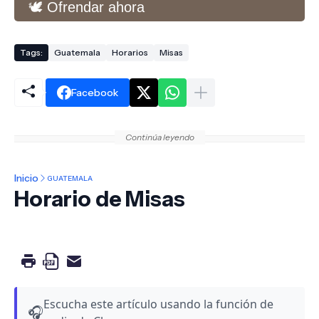
🕊️ Ofrendar ahora
Tags:
Guatemala
Horarios
Misas
Facebook
Continúa leyendo
Inicio
GUATEMALA
Horario de Misas
Escucha este artículo usando la función de
🎧