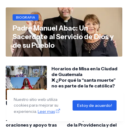
BIOGRAFIA
Padre Manuel Abac: Un
Sacerdote al Servicio de Dios y
de su Pueblo
Horarios de Misa en la Ciudad
de Guatemala
❌ ¿Por qué la “santa muerte”
no es parte de la fe católica?
15 minutos con Jesús
Sacramentado
Nuestro sitio web utiliza
Ultimos Artículos Publicados
cookies para mejorar su
Estoy de acuerdo!
experiencia.
Leer mas
Jesús TV solicita
San Cayetano: El Santo
oraciones y apoyo tras
de la Providencia y del