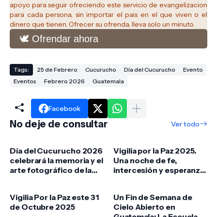
apoyo para seguir ofreciendo este servicio de evangelizacion
para cada persona, sin importar el pais en el que viven o el
dinero que tienen. Ofrecer su ofrenda, lleva solo un minuto.
🕊️ Ofrendar ahora
Tags:
25 de Febrero
Cucurucho
Día del Cucurucho
Evento
Eventos
Febrero 2026
Guatemala
Facebook
No deje de consultar
Ver todo
Día del Cucurucho 2026
Vigilia por la Paz 2025.
celebrará la memoria y el
Una noche de fe,
arte fotográfico de la
intercesión y esperanza
tradición procesional
vivida el 31 de octubre
en el Campo Marte.
Vigilia Por la Paz este 31
Un Fin de Semana de
de Octubre 2025
Cielo Abierto en
Guatemala: La Escuela