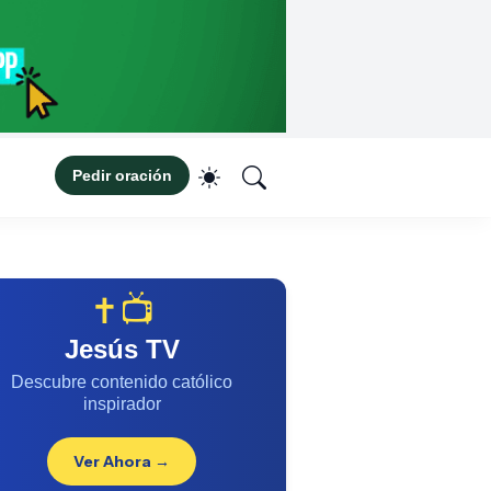
Pedir oración
✝️📺
Jesús TV
Descubre contenido católico
inspirador
Ver Ahora →