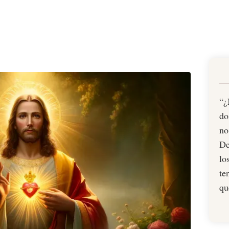
“¿
do
no
De
lo
te
qu