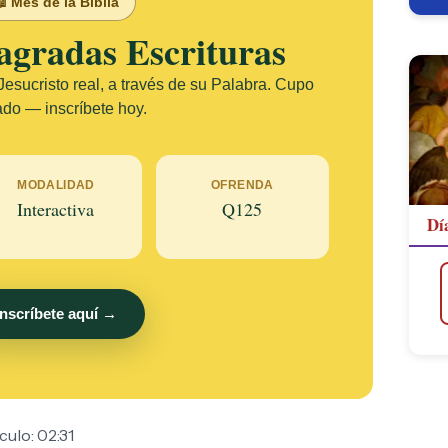
 Mes de la Biblia
agradas Escrituras
esucristo real, a través de su Palabra. Cupo
ado — inscríbete hoy.
MODALIDAD
OFRENDA
Interactiva
Q125
Dí
Inscríbete aquí →
culo: 02:31