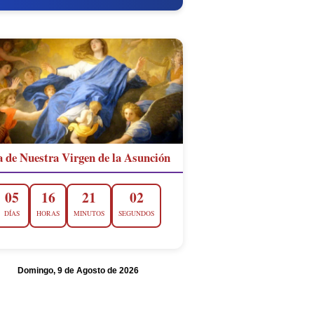
a de Nuestra Virgen de la Asunción
05
16
21
00
DÍAS
HORAS
MINUTOS
SEGUNDOS
Domingo, 9 de Agosto de 2026