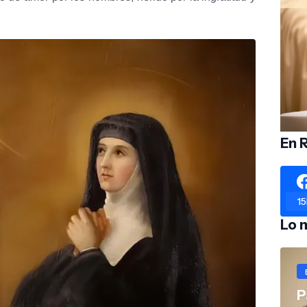
En 
15
Lo 
P