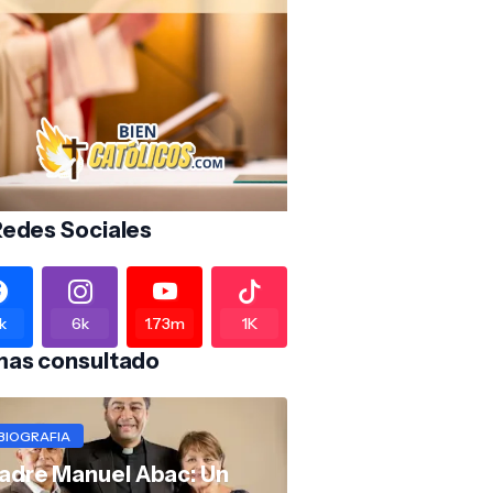
Redes Sociales
k
6k
1.73m
1K
mas consultado
BIOGRAFIA
adre Manuel Abac: Un