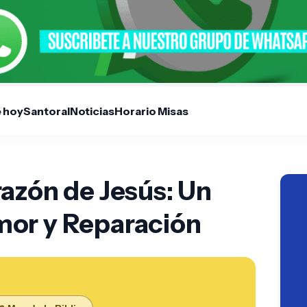
e hoy
Santoral
Noticias
Horario Misas
azón de Jesús: Un
or y Reparación