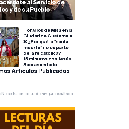
acerdote al Servicio de
ios y de su Pueblo
Horarios de Misa en la
Ciudad de Guatemala
❌ ¿Por qué la “santa
muerte” no es parte
de la fe católica?
15 minutos con Jesús
Sacramentado
imos Artículos Publicados
:
No se ha encontrado ningún resultado