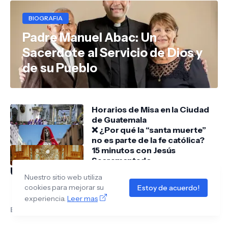
BIOGRAFIA
Padre Manuel Abac: Un
Sacerdote al Servicio de Dios y
de su Pueblo
Horarios de Misa en la Ciudad
de Guatemala
❌ ¿Por qué la “santa muerte”
no es parte de la fe católica?
15 minutos con Jesús
Sacramentado
Ultimos Artículos Publicados
Nuestro sitio web utiliza
cookies para mejorar su
Estoy de acuerdo!
experiencia.
Leer mas
Error:
No se ha encontrado ningún resultado