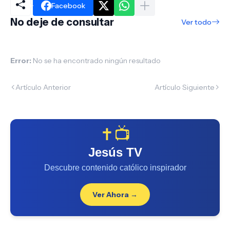
Facebook
No deje de consultar
Ver todo
Error:
No se ha encontrado ningún resultado
Artículo Anterior
Artículo Siguiente
✝️📺
Jesús TV
Descubre contenido católico inspirador
Ver Ahora →