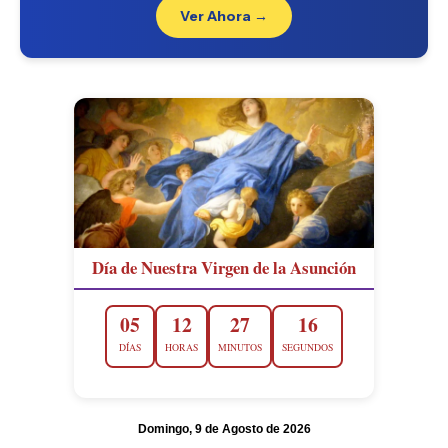
Ver Ahora →
Día de Nuestra Virgen de la Asunción
05
12
27
15
DÍAS
HORAS
MINUTOS
SEGUNDOS
Domingo, 9 de Agosto de 2026