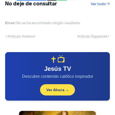
No deje de consultar
Ver todo
Error:
No se ha encontrado ningún resultado
Artículo Anterior
Artículo Siguiente
✝️📺
Jesús TV
Descubre contenido católico inspirador
Ver Ahora →