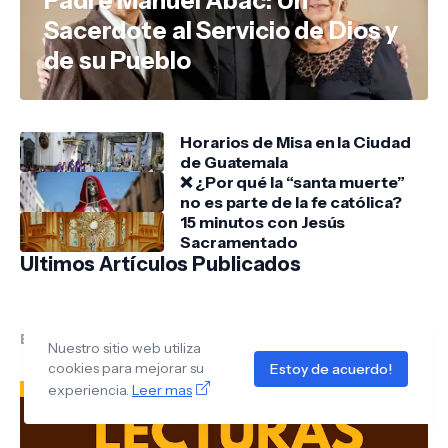
Padre Manuel Abac: Un
Sacerdote al Servicio de Dios y
de su Pueblo
Horarios de Misa en la Ciudad
de Guatemala
❌ ¿Por qué la “santa muerte”
no es parte de la fe católica?
15 minutos con Jesús
Sacramentado
Ultimos Artículos Publicados
Error:
No se ha encontrado ningún resultado
Nuestro sitio web utiliza
cookies para mejorar su
Estoy de acuerdo!
experiencia.
Leer mas