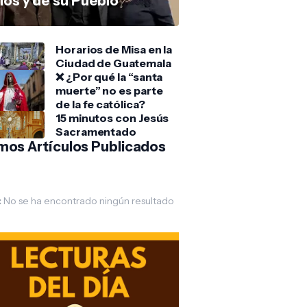
ios y de su Pueblo
Horarios de Misa en la
Ciudad de Guatemala
❌ ¿Por qué la “santa
muerte” no es parte
de la fe católica?
15 minutos con Jesús
Sacramentado
imos Artículos Publicados
:
No se ha encontrado ningún resultado