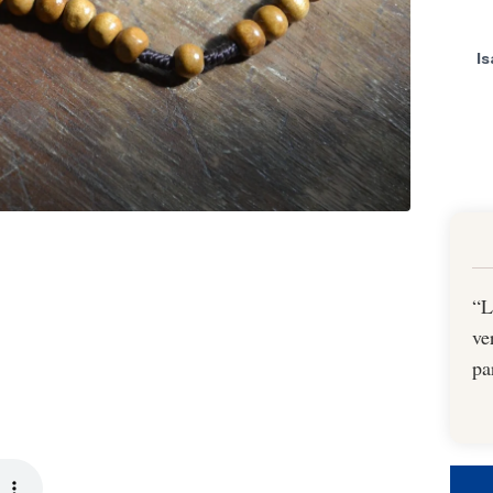
I
“L
ve
pa