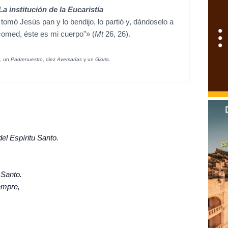
a institución de la Eucaristía
omó Jesús pan y lo bendijo, lo partió y, dándoselo a
 comed, éste es mi cuerpo"» (
Mt
26, 26).
n, un
Padrenuestro
, diez
Avemarías
y un
Gloria
.
del Espíritu Santo.
u Santo.
iempre,