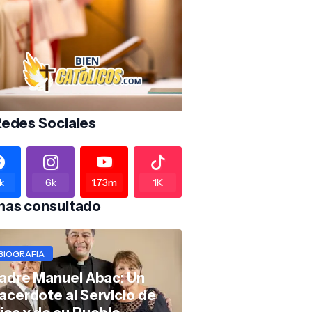
Redes Sociales
k
6k
1.73m
1K
mas consultado
BIOGRAFIA
adre Manuel Abac: Un
acerdote al Servicio de