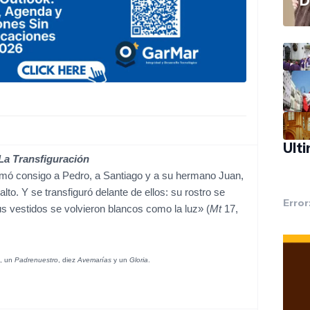
D
Ult
La Transfiguración
mó consigo a Pedro, a Santiago y a su hermano Juan,
alto. Y se transfiguró delante de ellos: su rostro se
Error
us vestidos se volvieron blancos como la luz» (
Mt
17,
n, un
Padrenuestro
, diez
Avemarías
y un
Gloria
.