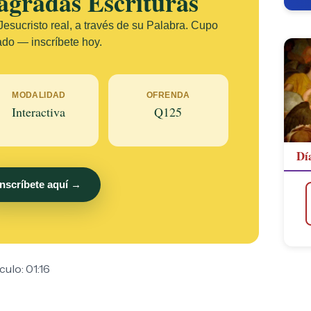
agradas Escrituras
esucristo real, a través de su Palabra. Cupo
ado — inscríbete hoy.
MODALIDAD
OFRENDA
Interactiva
Q125
Dí
Inscríbete aquí →
ulo: 01:16