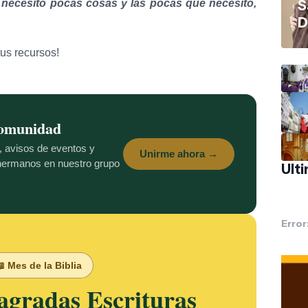
 necesito pocas cosas y las pocas que necesito,
S
D
tus recursos!
comunidad
s, avisos de eventos y
Unirme ahora →
 hermanos en nuestro grupo
Ult
Error
 Mes de la Biblia
agradas Escrituras