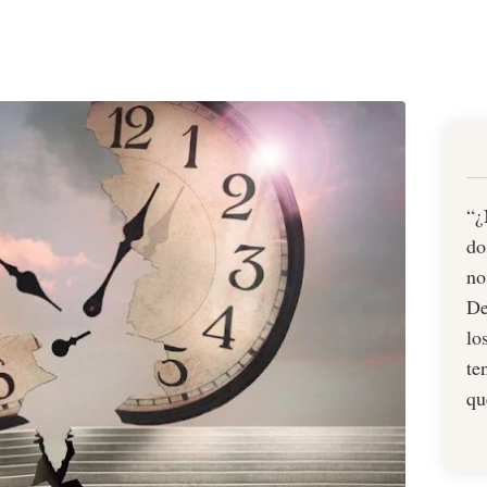
“¿
do
no
De
lo
te
qu