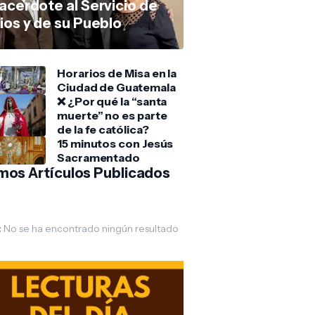
acerdote al Servicio de
ios y de su Pueblo
Horarios de Misa en la
Ciudad de Guatemala
❌ ¿Por qué la “santa
muerte” no es parte
de la fe católica?
15 minutos con Jesús
Sacramentado
imos Artículos Publicados
:
No se ha encontrado ningún resultado