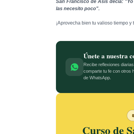
San Francisco de Asis decía: "Yo
las necesito poco".
¡Aprovecha bien tu valioso tiempo y 
Únete a nuestra 
Recibe reflexiones diaria
comparte tu fe con otros
de WhatsApp.

Curso de S