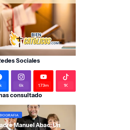
Redes Sociales
k
6k
1.73m
1K
mas consultado
BIOGRAFIA
adre Manuel Abac: Un