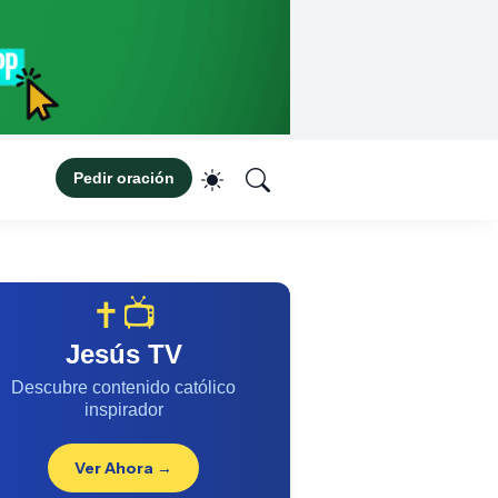
Pedir oración
✝️📺
Jesús TV
Descubre contenido católico
inspirador
Ver Ahora →