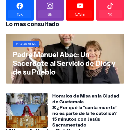
15k
6k
1.73m
1K
Lo mas consultado
BIOGRAFIA
Padre Manuel Abac: Un
Sacerdote al Servicio de Dios y
de su Pueblo
Horarios de Misa en la Ciudad
de Guatemala
❌ ¿Por qué la “santa muerte”
no es parte de la fe católica?
15 minutos con Jesús
Sacramentado