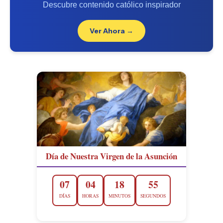
Descubre contenido católico inspirador
Ver Ahora →
Día de Nuestra Virgen de la Asunción
07
04
18
54
DÍAS
HORAS
MINUTOS
SEGUNDOS