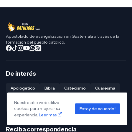
Apostolado de evangelización en Guatemala a través de la
formación del pueblo católico.
De interés
Apologetico
Biblia
Catecismo
Cuaresma
Papa León XIV
Rosario
Santo Evangelio
Nuestro sitio web utiliza
Santos
Semana Santa 2026
cookies para mejorar su
Estoy de acuerdo!
experiencia.
Leer mas
Reciba correspondencia