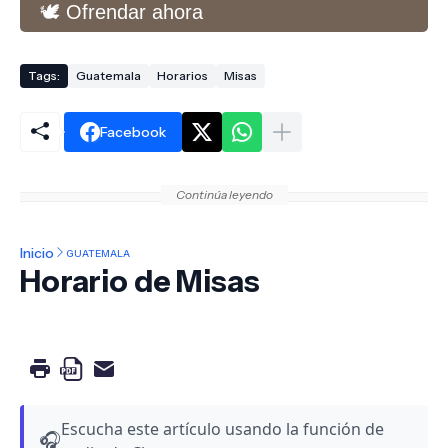
🕊️ Ofrendar ahora
Tags:
Guatemala
Horarios
Misas
Facebook
Continúa leyendo
Inicio
GUATEMALA
Horario de Misas
Escucha este artículo usando la función de
🎧