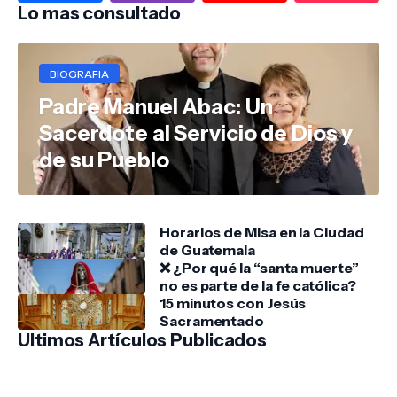
Lo mas consultado
BIOGRAFIA
Padre Manuel Abac: Un
Sacerdote al Servicio de Dios y
de su Pueblo
Horarios de Misa en la Ciudad
de Guatemala
❌ ¿Por qué la “santa muerte”
no es parte de la fe católica?
15 minutos con Jesús
Sacramentado
Ultimos Artículos Publicados