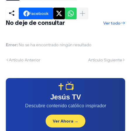
Facebook
No deje de consultar
Ver todo
Error:
No se ha encontrado ningún resultado
Artículo Anterior
Artículo Siguiente
✝️📺
Jesús TV
Descubre contenido católico inspirador
Ver Ahora →