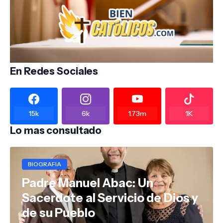
En Redes Sociales
15k
6k
1.73m
1K
Lo mas consultado
BIOGRAFIA
Padre Manuel Abac: Un
Sacerdote al Servicio de Dios y
de su Pueblo