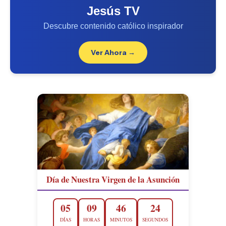
Jesús TV
Descubre contenido católico inspirador
Ver Ahora →
Día de Nuestra Virgen de la Asunción
05
09
46
22
DÍAS
HORAS
MINUTOS
SEGUNDOS