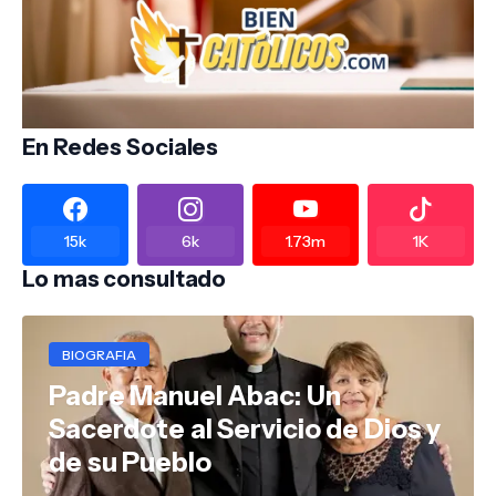
En Redes Sociales
15k
6k
1.73m
1K
Lo mas consultado
BIOGRAFIA
Padre Manuel Abac: Un
Sacerdote al Servicio de Dios y
de su Pueblo