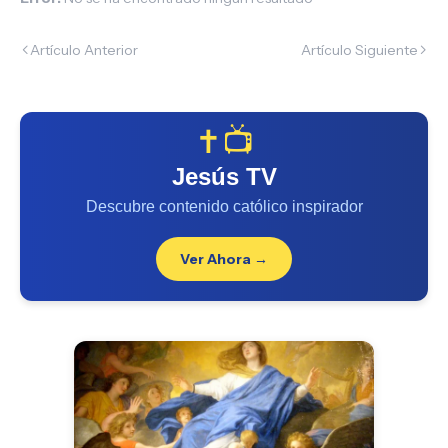
Artículo Anterior
Artículo Siguiente
✝️📺
Jesús TV
Descubre contenido católico inspirador
Ver Ahora →