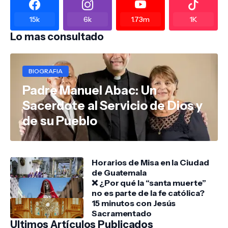
15k
6k
1.73m
1K
Lo mas consultado
BIOGRAFIA
Padre Manuel Abac: Un
Sacerdote al Servicio de Dios y
de su Pueblo
Horarios de Misa en la Ciudad
de Guatemala
❌ ¿Por qué la “santa muerte”
no es parte de la fe católica?
15 minutos con Jesús
Sacramentado
Ultimos Artículos Publicados