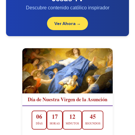
Descubre contenido católico inspirador
Ver Ahora →
Día de Nuestra Virgen de la Asunción
06
17
12
44
DÍAS
HORAS
MINUTOS
SEGUNDOS