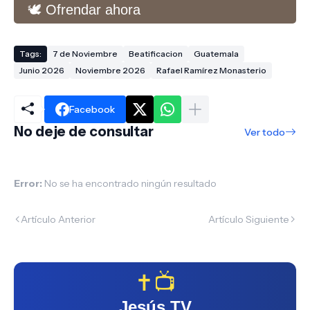
🕊️ Ofrendar ahora
Tags:
7 de Noviembre
Beatificacion
Guatemala
Junio 2026
Noviembre 2026
Rafael Ramírez Monasterio
Facebook
No deje de consultar
Ver todo
Error:
No se ha encontrado ningún resultado
Artículo Anterior
Artículo Siguiente
✝️📺
Jesús TV