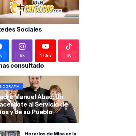
Redes Sociales
k
6k
1.73m
1K
mas consultado
BIOGRAFIA
adre Manuel Abac: Un
acerdote al Servicio de
ios y de su Pueblo
Horarios de Misa en la