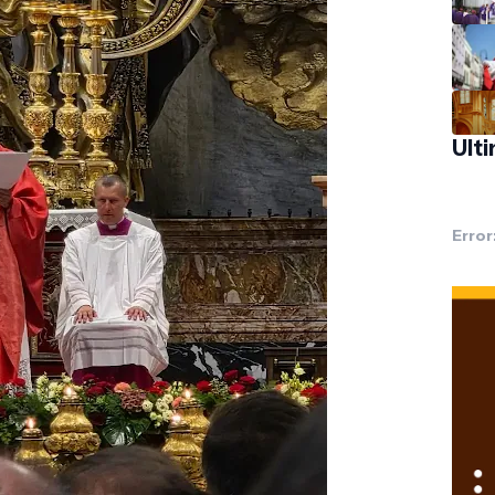
Ult
Error