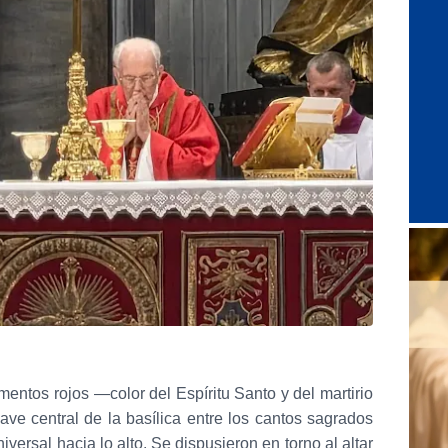
entos rojos —color del Espíritu Santo y del martirio
ve central de la basílica entre los cantos sagrados
iversal hacia lo alto. Se dispusieron en torno al altar