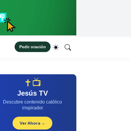
Pedir oración
✝️📺
Jesús TV
Descubre contenido católico
inspirador
Ver Ahora →