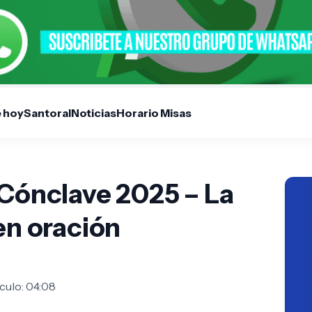
e hoy
Santoral
Noticias
Horario Misas
 Cónclave 2025 – La
en oración
culo: 04:08